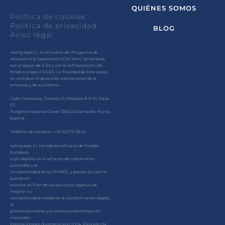
QUIÉNES SOMOS
Política de cookies
Política de privacidad
BLOG
Aviso legal
neting App S.L en el marco del Programa de
Iniciación a la Exportación ICEX Next, ha contado
con el apoyo de ICEX y con la cofinanciación del
fondo europeo FEDER. La finalidad de este apoyo
es contribuir al desarrollo internacional de la
empresa y de su entorno.
Calle Venezuela, Parcela 10, Módulos 8-9-10, Nave
E3
Polígono Industrial Oeste 30820 Alcantarilla Murcia
España
Teléfono de contacto: +34 625 76 38 04
neting app, s.l. ha sido beneficiaria de Fondos
Europeos,
cuyo objetivo es el refuerzo del crecimiento
sostenible y la
competitividad de las PYMES, y gracias al cual ha
puesto en
marcha un Plan de Acción con el objetivo de
mejorar su
competitividad mediante la transformación digital,
la
promoción online y el comercio electrónico en
mercados
internacionales durante el año 2024. Para ello ha