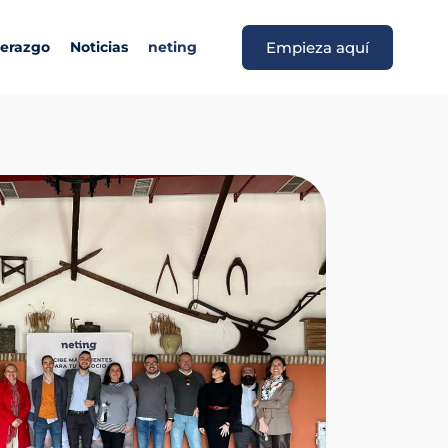
derazgo
Noticias
neting
Empieza aquí