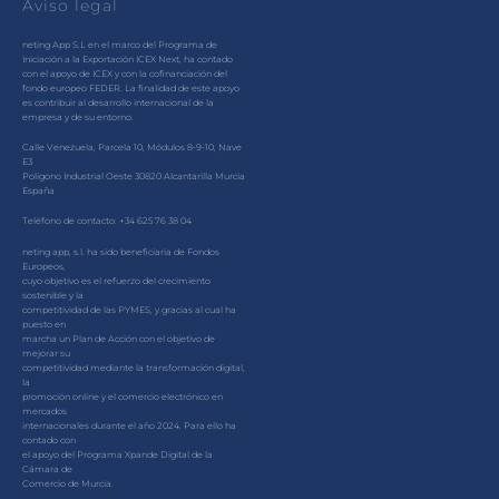
Aviso legal
neting App S.L en el marco del Programa de
Iniciación a la Exportación ICEX Next, ha contado
con el apoyo de ICEX y con la cofinanciación del
fondo europeo FEDER. La finalidad de este apoyo
es contribuir al desarrollo internacional de la
empresa y de su entorno.
Calle Venezuela, Parcela 10, Módulos 8-9-10, Nave
E3
Polígono Industrial Oeste 30820 Alcantarilla Murcia
España
Teléfono de contacto: +34 625 76 38 04
neting app, s.l. ha sido beneficiaria de Fondos
Europeos,
cuyo objetivo es el refuerzo del crecimiento
sostenible y la
competitividad de las PYMES, y gracias al cual ha
puesto en
marcha un Plan de Acción con el objetivo de
mejorar su
competitividad mediante la transformación digital,
la
promoción online y el comercio electrónico en
mercados
internacionales durante el año 2024. Para ello ha
contado con
el apoyo del Programa Xpande Digital de la
Cámara de
Comercio de Murcia.