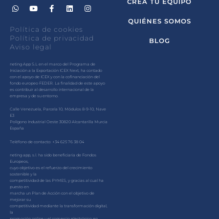
CREA TU EQUIPO
QUIÉNES SOMOS
Política de cookies
Política de privacidad
BLOG
Aviso legal
neting App S.L en el marco del Programa de
Iniciación a la Exportación ICEX Next, ha contado
con el apoyo de ICEX y con la cofinanciación del
fondo europeo FEDER. La finalidad de este apoyo
es contribuir al desarrollo internacional de la
empresa y de su entorno.
Calle Venezuela, Parcela 10, Módulos 8-9-10, Nave
E3
Polígono Industrial Oeste 30820 Alcantarilla Murcia
España
Teléfono de contacto: +34 625 76 38 04
neting app, s.l. ha sido beneficiaria de Fondos
Europeos,
cuyo objetivo es el refuerzo del crecimiento
sostenible y la
competitividad de las PYMES, y gracias al cual ha
puesto en
marcha un Plan de Acción con el objetivo de
mejorar su
competitividad mediante la transformación digital,
la
promoción online y el comercio electrónico en