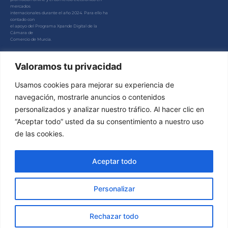
mercados
internacionales durante el año 2024. Para ello ha
contado con
el apoyo del Programa Xpande Digital de la
Cámara de
Comercio de Murcia.
#EuropaSeSiente
Valoramos tu privacidad
Usamos cookies para mejorar su experiencia de
navegación, mostrarle anuncios o contenidos
UNA MANERA DE HACER EUROPA
personalizados y analizar nuestro tráfico. Al hacer clic en
“Aceptar todo” usted da su consentimiento a nuestro uso
de las cookies.
Aceptar todo
Personalizar
©2023 Neting |
AVISO LEGAL -
POLÍTICA DE PRIVACIDAD -
Rechazar todo
POLÍTICA DE COOKIES