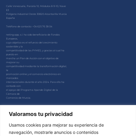
Calle Venezuela, Parcela 10, Módulos 8-9-10, Nave
E3
Polígono Industrial Oeste 30820 Alcantarilla Murcia
España
Teléfono de contacto: +34 625 76 38 04
neting app, s.l. ha sido beneficiaria de Fondos
Europeos,
cuyo objetivo es el refuerzo del crecimiento
sostenible y la
competitividad de las PYMES, y gracias al cual ha
puesto en
marcha un Plan de Acción con el objetivo de
mejorar su
competitividad mediante la transformación digital,
la
promoción online y el comercio electrónico en
mercados
internacionales durante el año 2024. Para ello ha
contado con
el apoyo del Programa Xpande Digital de la
Cámara de
Comercio de Murcia.
#EuropaSeSiente
Valoramos tu privacidad
Usamos cookies para mejorar su experiencia de
navegación, mostrarle anuncios o contenidos