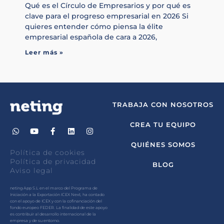
Qué es el Círculo de Empresarios y por qué es
clave para el progreso empresarial en 2026 Si
quieres entender cómo piensa la élite
empresarial española de cara a 2026,
Leer más »
TRABAJA CON NOSOTROS
CREA TU EQUIPO
QUIÉNES SOMOS
Política de cookies
Política de privacidad
BLOG
Aviso legal
neting App S.L en el marco del Programa de
Iniciación a la Exportación ICEX Next, ha contado
con el apoyo de ICEX y con la cofinanciación del
fondo europeo FEDER. La finalidad de este apoyo
es contribuir al desarrollo internacional de la
empresa y de su entorno.