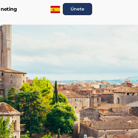
 neting
Únete