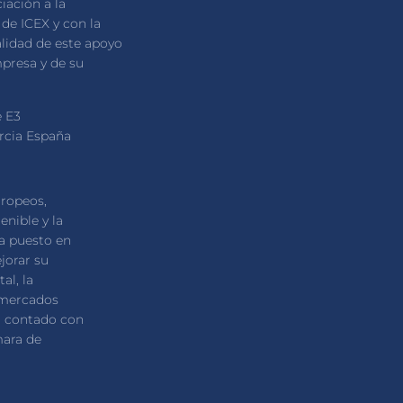
iación a la
de ICEX y con la
alidad de este apoyo
mpresa y de su
e E3
urcia España
uropeos,
enible y la
ha puesto en
jorar su
al, la
 mercados
ha contado con
mara de