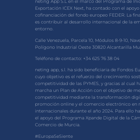
neting App S.L en el marco del Programa de Inic
Exportación ICEX Next, ha contado con el apoyo 
cofinanciación del fondo europeo FEDER. La fin
es contribuir al desarrollo internacional de la e
entorno.
Calle Venezuela, Parcela 10, Módulos 8-9-10, Nav
Polígono Industrial Oeste 30820 Alcantarilla M
Teléfono de contacto: +34 625 76 38 04
neting app, s.l. ha sido beneficiaria de Fondos E
cuyo objetivo es el refuerzo del crecimiento sost
competitividad de las PYMES, y gracias al cual 
marcha un Plan de Acción con el objetivo de me
competitividad mediante la transformación digit
promoción online y el comercio electrónico en
internacionales durante el año 2024. Para ello 
el apoyo del Programa Xpande Digital de la Cá
Comercio de Murcia.
#EuropaSeSiente