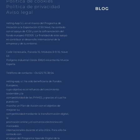
Política de cookies
Política de privacidad
BLOG
Aviso legal
neting App S.L en el marco del Programa de
Iniciación a la Exportación ICEX Next, ha contado
con el apoyo de ICEX y con la cofinanciación del
fondo europeo FEDER. La finalidad de este apoyo
es contribuir al desarrollo internacional de la
empresa y de su entorno.
Calle Venezuela, Parcela 10, Módulos 8-9-10, Nave
E3
Polígono Industrial Oeste 30820 Alcantarilla Murcia
España
Teléfono de contacto: +34 625 76 38 04
neting app, s.l. ha sido beneficiaria de Fondos
Europeos,
cuyo objetivo es el refuerzo del crecimiento
sostenible y la
competitividad de las PYMES, y gracias al cual ha
puesto en
marcha un Plan de Acción con el objetivo de
mejorar su
competitividad mediante la transformación digital,
la
promoción online y el comercio electrónico en
mercados
internacionales durante el año 2024. Para ello ha
contado con
el apoyo del Programa Xpande Digital de la