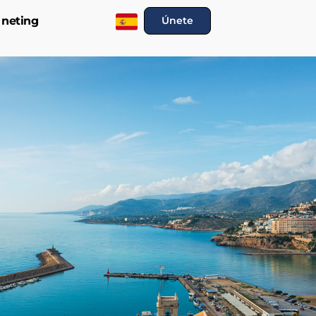
 neting
Únete