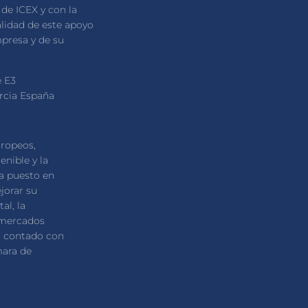
de ICEX y con la
alidad de este apoyo
mpresa y de su
e E3
urcia España
uropeos,
enible y la
ha puesto en
jorar su
al, la
 mercados
ha contado con
mara de