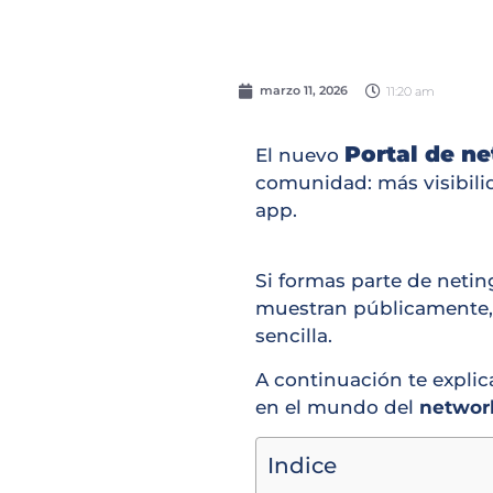
marzo 11, 2026
11:20 am
Portal de ne
El nuevo
comunidad: más visibili
app.
Si formas parte de netin
muestran públicamente,
sencilla.
A continuación te explic
en el mundo del
network
Indice