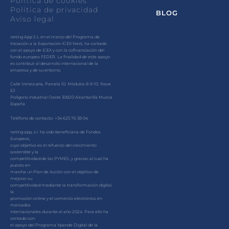
Política de cookies
Política de privacidad
BLOG
Aviso legal
neting App S.L en el marco del Programa de
Iniciación a la Exportación ICEX Next, ha contado
con el apoyo de ICEX y con la cofinanciación del
fondo europeo FEDER. La finalidad de este apoyo
es contribuir al desarrollo internacional de la
empresa y de su entorno.
Calle Venezuela, Parcela 10, Módulos 8-9-10, Nave
E3
Polígono Industrial Oeste 30820 Alcantarilla Murcia
España
Teléfono de contacto: +34 625 76 38 04
neting app, s.l. ha sido beneficiaria de Fondos
Europeos,
cuyo objetivo es el refuerzo del crecimiento
sostenible y la
competitividad de las PYMES, y gracias al cual ha
puesto en
marcha un Plan de Acción con el objetivo de
mejorar su
competitividad mediante la transformación digital,
la
promoción online y el comercio electrónico en
mercados
internacionales durante el año 2024. Para ello ha
contado con
el apoyo del Programa Xpande Digital de la