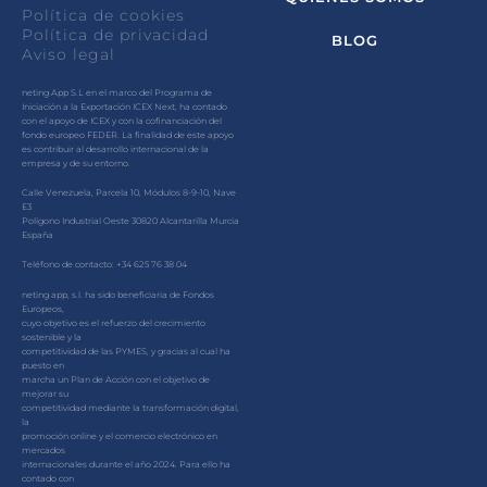
Política de cookies
Política de privacidad
BLOG
Aviso legal
neting App S.L en el marco del Programa de
Iniciación a la Exportación ICEX Next, ha contado
con el apoyo de ICEX y con la cofinanciación del
fondo europeo FEDER. La finalidad de este apoyo
es contribuir al desarrollo internacional de la
empresa y de su entorno.
Calle Venezuela, Parcela 10, Módulos 8-9-10, Nave
E3
Polígono Industrial Oeste 30820 Alcantarilla Murcia
España
Teléfono de contacto: +34 625 76 38 04
neting app, s.l. ha sido beneficiaria de Fondos
Europeos,
cuyo objetivo es el refuerzo del crecimiento
sostenible y la
competitividad de las PYMES, y gracias al cual ha
puesto en
marcha un Plan de Acción con el objetivo de
mejorar su
competitividad mediante la transformación digital,
la
promoción online y el comercio electrónico en
mercados
internacionales durante el año 2024. Para ello ha
contado con