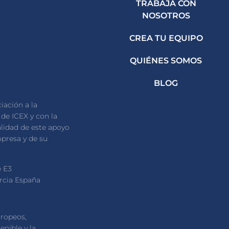
TRABAJA CON
NOSOTROS
CREA TU EQUIPO
QUIÉNES SOMOS
BLOG
iación a la
de ICEX y con la
alidad de este apoyo
mpresa y de su
e E3
urcia España
uropeos,
enible y la