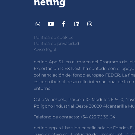
Política de cookies
Política de privacidad
Aviso legal
neting App S.L en el marco del Programa de Inic
Exportación ICEX Next, ha contado con el apoyo 
cofinanciación del fondo europeo FEDER. La fin
es contribuir al desarrollo internacional de la e
entorno.
Calle Venezuela, Parcela 10, Módulos 8-9-10, Nav
Polígono Industrial Oeste 30820 Alcantarilla M
Teléfono de contacto: +34 625 76 38 04
neting app, s.l. ha sido beneficiaria de Fondos E
cuyo objetivo es el refuerzo del crecimiento sost